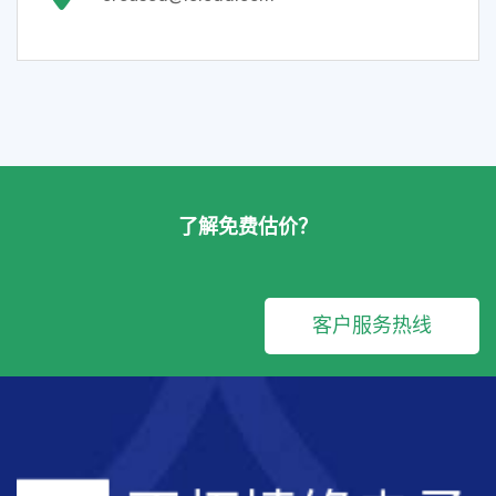
了解免费估价？
客户服务热线