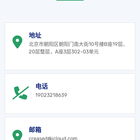
地址
北京市朝阳区朝阳门南大街10号楼B座19层、
20层整层，A座3层302-03单元
电话
19023218639
邮箱
creased@icloud.com