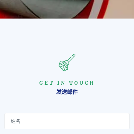
GET IN TOUCH
发送邮件